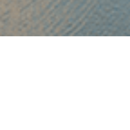
DÉCOUVREZ
OOSTDUINKERK
C'est merveilleux de séjourner à Oostduinkerke !
Laissez-vous surprendre par l'art, l'archéologie, mais surtout la
vie authentique de la pêche !
Assurez-vous d'essayer de repérer les pêcheurs de crevettes à
cheval !