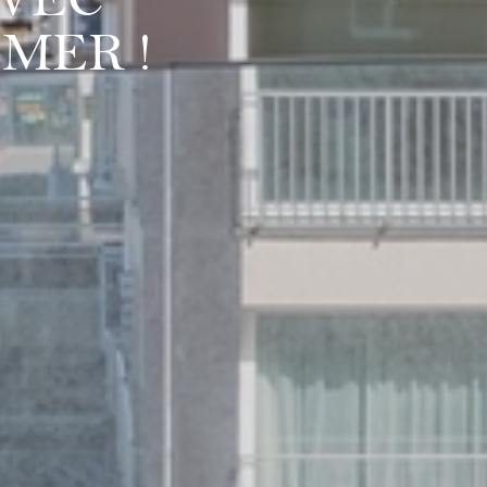
VEC
 MER !