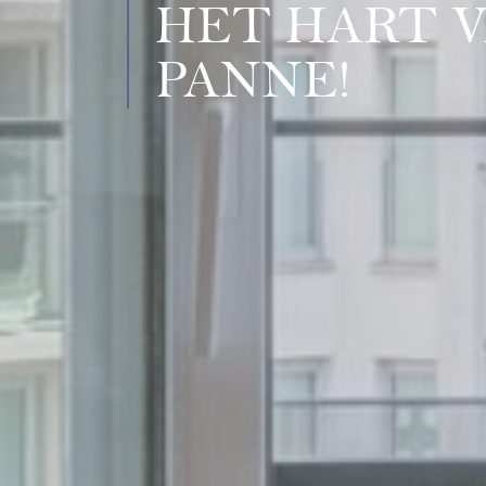
HET HART 
PANNE!