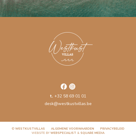
t.
+32 58 69 01 01
desk@westkustvillas.be
©
WESTKUSTVILLAS
ALGEMENE VOORWAARDEN
PRIVACYBELEID
WEBSITE BY
WEBSPECIALIST
&
SQUARE MEDIA